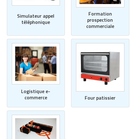
Matériel de musculation
Rôtisserie professionnelle
Formation
Simulateur appel
Vêtement sportif
prospection
téléphonique
Sautause professionnelle
commerciale
Table de cuisson professionnelle
Tables de préparation réfrigérées
Ustensile de cuisine
Vaisselle restaurant
Logistique e-
Vitrines réfrigérées
commerce
Four patissier