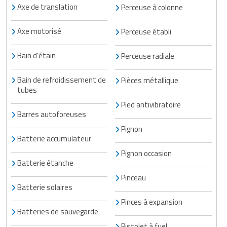
Matériel de musculation
Axe de translation
Perceuse à colonne
Rôtisserie professionnelle
Vêtement sportif
Axe motorisé
Perceuse établi
Sautause professionnelle
Bain d'étain
Perceuse radiale
Table de cuisson professionnelle
Bain de refroidissement de
Pièces métallique
Tables de préparation réfrigérées
tubes
Pied antivibratoire
Ustensile de cuisine
Barres autoforeuses
Pignon
Vaisselle restaurant
Batterie accumulateur
Pignon occasion
Vitrines réfrigérées
Batterie étanche
Pinceau
Batterie solaires
Pinces à expansion
Batteries de sauvegarde
Pistolet à fuel