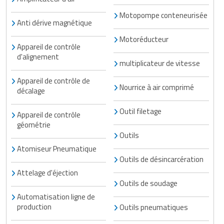
Traitement de l'air
Equipements de football
Pétrin professionnel
Tapis de bureau
Ustensile cuisine professionnel
Motopompe conteneurisée
Anti dérive magnétique
Traitement des eaux
Equipements de karting
Piano de cuisson
Tapis et caillebotis
Vêtements personnalisés
Motoréducteur
Appareil de contrôle
Trancheuse professionnelle
Equipements pour patinage
Plats et plateaux
d'alignement
Traitement des surfaces
Vitrines pour magasin
multiplicateur de vitesse
Transformateur électrique
Equipements pour roller
Pompes à sauce
Appareil de contrôle de
Traitement du linge
Nourrice à air comprimé
décalage
Tubes et profilés
Equipements pour skateboard
Portes commandes restaurant
Vestiaires et casiers
Outil filetage
Appareil de contrôle
Tuyau flexible
Equipements pour stade et terrain
géométrie
Présentoir pour restaurant
Outils
sportif
Tuyau galvanisé
Réchaud professionnel
Atomiseur Pneumatique
Jeu gymnique
Outils de désincarcération
Tuyau renforcé
Réfrigérateur professionnel
Attelage d'éjection
Loisirs
Outils de soudage
Ventilateurs et aération d'atelier
Restauration foraine
Automatisation ligne de
Matériel de fitness
production
Outils pneumatiques
Robinetterie professionnelle