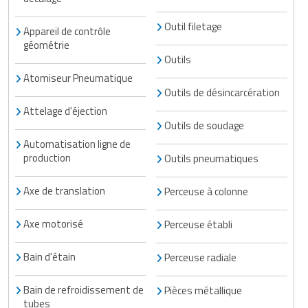
Matériel de musculation
Rôtisserie professionnelle
Outil filetage
Appareil de contrôle
Vêtement sportif
géométrie
Sautause professionnelle
Outils
Atomiseur Pneumatique
Table de cuisson professionnelle
Outils de désincarcération
Attelage d'éjection
Tables de préparation réfrigérées
Outils de soudage
Automatisation ligne de
Ustensile de cuisine
production
Outils pneumatiques
Vaisselle restaurant
Axe de translation
Perceuse à colonne
Vitrines réfrigérées
Axe motorisé
Perceuse établi
Bain d'étain
Perceuse radiale
Bain de refroidissement de
Pièces métallique
tubes