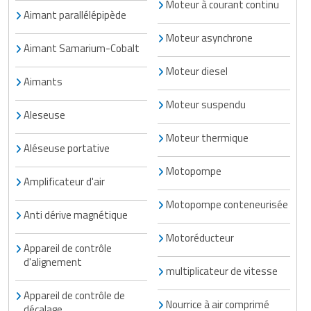
Moteur à courant continu
Traitement de l'air
Equipements de football
Aimant parallélépipède
Pétrin professionnel
Tapis de bureau
Ustensile cuisine professionnel
Moteur asynchrone
Traitement des eaux
Equipements de karting
Piano de cuisson
Aimant Samarium-Cobalt
Tapis et caillebotis
Vêtements personnalisés
Moteur diesel
Trancheuse professionnelle
Equipements pour patinage
Plats et plateaux
Aimants
Traitement des surfaces
Vitrines pour magasin
Moteur suspendu
Transformateur électrique
Equipements pour roller
Pompes à sauce
Traitement du linge
Aleseuse
Moteur thermique
Tubes et profilés
Equipements pour skateboard
Portes commandes restaurant
Vestiaires et casiers
Aléseuse portative
Motopompe
Tuyau flexible
Equipements pour stade et terrain
Présentoir pour restaurant
Amplificateur d'air
sportif
Tuyau galvanisé
Motopompe conteneurisée
Réchaud professionnel
Anti dérive magnétique
Jeu gymnique
Tuyau renforcé
Motoréducteur
Réfrigérateur professionnel
Appareil de contrôle
Loisirs
d'alignement
Ventilateurs et aération d'atelier
Restauration foraine
multiplicateur de vitesse
Matériel de fitness
Appareil de contrôle de
Robinetterie professionnelle
Nourrice à air comprimé
décalage