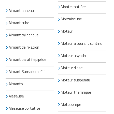
Matériel de musculation
Monte matière
Rôtisserie professionnelle
Aimant anneau
Vêtement sportif
Mortaiseuse
Sautause professionnelle
Aimant cube
Moteur
Table de cuisson professionnelle
Aimant cylindrique
Moteur à courant continu
Tables de préparation réfrigérées
Aimant de fixation
Ustensile de cuisine
Moteur asynchrone
Aimant parallélépipède
Vaisselle restaurant
Moteur diesel
Aimant Samarium-Cobalt
Vitrines réfrigérées
Moteur suspendu
Aimants
Moteur thermique
Aleseuse
Motopompe
Aléseuse portative