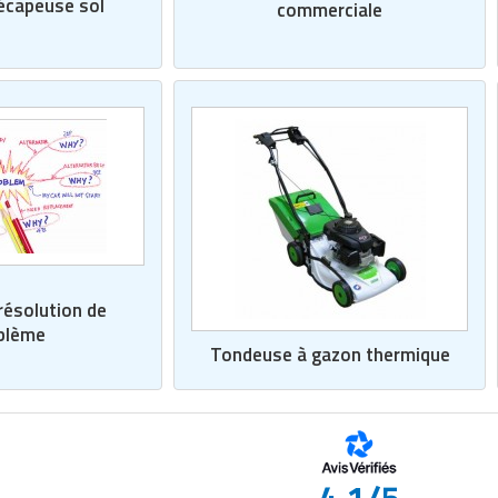
écapeuse sol
commerciale
résolution de
blème
Tondeuse à gazon thermique
4.1/5