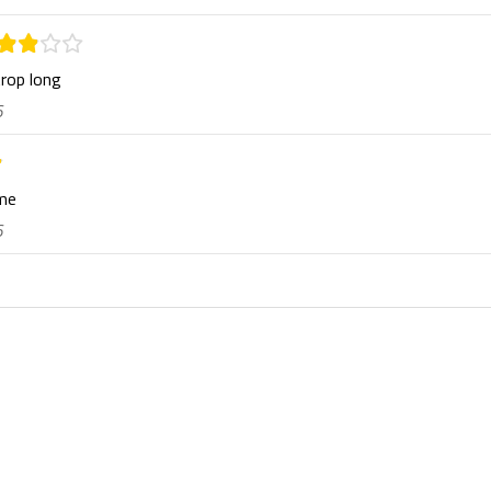
trop long
6
rme
6