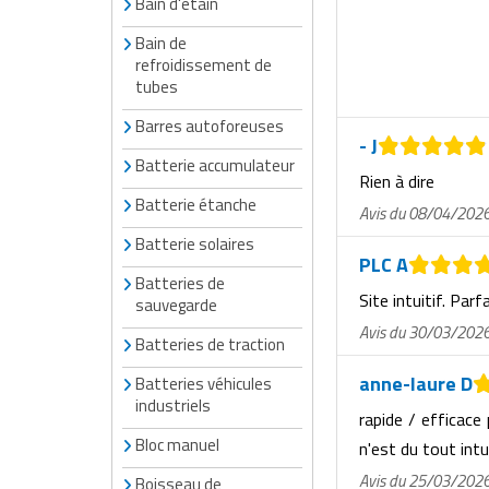
Bain d'étain
Matériel de musculation
Rôtisserie professionnelle
Bain de
Vêtement sportif
refroidissement de
Sautause professionnelle
tubes
Barres autoforeuses
Table de cuisson professionnelle
- J
Batterie accumulateur
Rien à dire
Tables de préparation réfrigérées
Batterie étanche
Avis du 08/04/202
Ustensile de cuisine
Batterie solaires
PLC A
Batteries de
Vaisselle restaurant
Site intuitif. Parf
sauvegarde
Avis du 30/03/202
Vitrines réfrigérées
Batteries de traction
anne-laure D
Batteries véhicules
industriels
rapide / efficace
Bloc manuel
n'est du tout intu
Avis du 25/03/202
Boisseau de