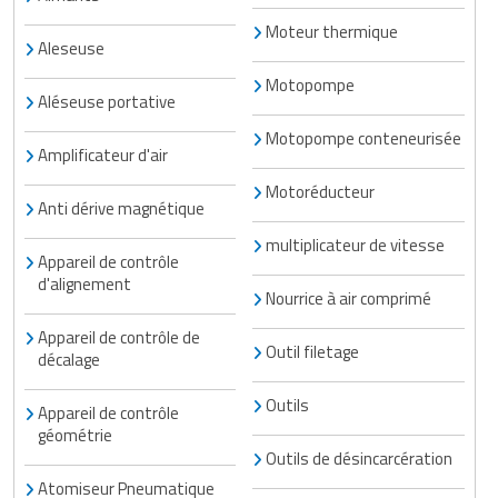
Matériel de musculation
Moteur thermique
Rôtisserie professionnelle
Aleseuse
Vêtement sportif
Motopompe
Sautause professionnelle
Aléseuse portative
Motopompe conteneurisée
Table de cuisson professionnelle
Amplificateur d'air
Tables de préparation réfrigérées
Motoréducteur
Anti dérive magnétique
Ustensile de cuisine
multiplicateur de vitesse
Appareil de contrôle
d'alignement
Vaisselle restaurant
Nourrice à air comprimé
Appareil de contrôle de
Vitrines réfrigérées
Outil filetage
décalage
Outils
Appareil de contrôle
géométrie
Outils de désincarcération
Atomiseur Pneumatique