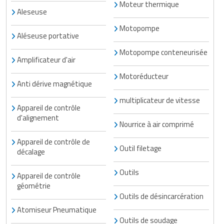
Moteur thermique
Matériel de musculation
Aleseuse
Rôtisserie professionnelle
Vêtement sportif
Motopompe
Aléseuse portative
Sautause professionnelle
Motopompe conteneurisée
Amplificateur d'air
Table de cuisson professionnelle
Motoréducteur
Anti dérive magnétique
Tables de préparation réfrigérées
multiplicateur de vitesse
Appareil de contrôle
Ustensile de cuisine
d'alignement
Nourrice à air comprimé
Vaisselle restaurant
Appareil de contrôle de
Outil filetage
décalage
Vitrines réfrigérées
Outils
Appareil de contrôle
géométrie
Outils de désincarcération
Atomiseur Pneumatique
Outils de soudage