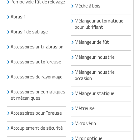
Pompe vide fût de relevage
Traitement de l'air
Equipements de football
Méche à bois
Pétrin professionnel
Tapis de bureau
Ustensile cuisine professionnel
Abrasif
Traitement des eaux
Equipements de karting
Mélangeur automatique
Piano de cuisson
Tapis et caillebotis
Vêtements personnalisés
pour lubrifiant
Abrasif de sablage
Trancheuse professionnelle
Equipements pour patinage
Plats et plateaux
Traitement des surfaces
Vitrines pour magasin
Mélangeur de fût
Accessoires anti-abrasion
Transformateur électrique
Equipements pour roller
Pompes à sauce
Traitement du linge
Mélangeur industriel
Accessoires autoforeuse
Tubes et profilés
Equipements pour skateboard
Portes commandes restaurant
Vestiaires et casiers
Mélangeur industriel
Accessoires de rayonnage
Tuyau flexible
Equipements pour stade et terrain
occasion
Présentoir pour restaurant
sportif
Accessoires pneumatiques
Tuyau galvanisé
Réchaud professionnel
Mélangeur statique
et mécaniques
Jeu gymnique
Tuyau renforcé
Réfrigérateur professionnel
Métreuse
Accessoires pour Foreuse
Loisirs
Ventilateurs et aération d'atelier
Restauration foraine
Micro vérin
Accouplement de sécurité
Matériel de fitness
Robinetterie professionnelle
Miroir optique