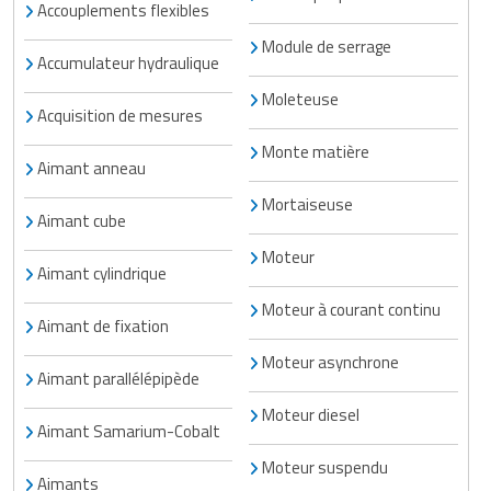
Matériel de musculation
Accouplements flexibles
Rôtisserie professionnelle
Module de serrage
Vêtement sportif
Accumulateur hydraulique
Sautause professionnelle
Moleteuse
Acquisition de mesures
Table de cuisson professionnelle
Monte matière
Aimant anneau
Tables de préparation réfrigérées
Mortaiseuse
Aimant cube
Ustensile de cuisine
Moteur
Aimant cylindrique
Vaisselle restaurant
Moteur à courant continu
Aimant de fixation
Vitrines réfrigérées
Moteur asynchrone
Aimant parallélépipède
Moteur diesel
Aimant Samarium-Cobalt
Moteur suspendu
Aimants