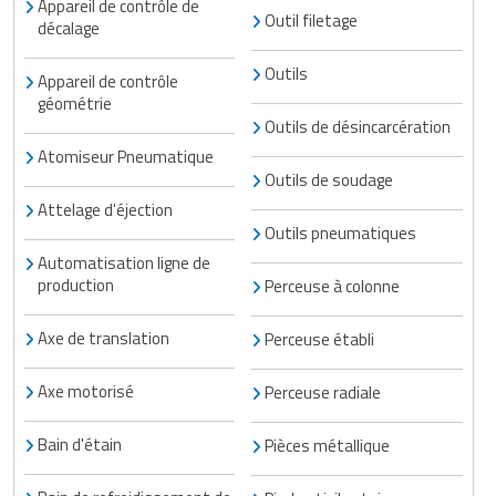
Appareil de contrôle de
Matériel de musculation
Outil filetage
décalage
Rôtisserie professionnelle
Vêtement sportif
Outils
Appareil de contrôle
Sautause professionnelle
géométrie
Outils de désincarcération
Table de cuisson professionnelle
Atomiseur Pneumatique
Outils de soudage
Tables de préparation réfrigérées
Attelage d'éjection
Outils pneumatiques
Ustensile de cuisine
Automatisation ligne de
production
Perceuse à colonne
Vaisselle restaurant
Axe de translation
Perceuse établi
Vitrines réfrigérées
Axe motorisé
Perceuse radiale
Bain d'étain
Pièces métallique