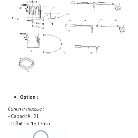
Matériel de musculation
Rôtisserie professionnelle
Vêtement sportif
Sautause professionnelle
Table de cuisson professionnelle
Tables de préparation réfrigérées
Ustensile de cuisine
Vaisselle restaurant
Vitrines réfrigérées
Option :
Canon à mousse :
- Capacité : 2L
- Débit : < 15 L/min