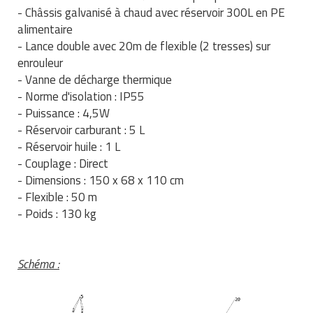
- Châssis galvanisé à chaud avec réservoir 300L en PE
Traitement de l'air
Equipements de football
Pétrin professionnel
Tapis de bureau
Ustensile cuisine professionnel
alimentaire
Traitement des eaux
Equipements de karting
- Lance double avec 20m de flexible (2 tresses) sur
Piano de cuisson
Tapis et caillebotis
Vêtements personnalisés
enrouleur
Trancheuse professionnelle
Equipements pour patinage
- Vanne de décharge thermique
Plats et plateaux
Traitement des surfaces
Vitrines pour magasin
- Norme d'isolation : IP55
Transformateur électrique
Equipements pour roller
Pompes à sauce
- Puissance : 4,5W
Traitement du linge
- Réservoir carburant : 5 L
Tubes et profilés
Equipements pour skateboard
Portes commandes restaurant
- Réservoir huile : 1 L
Vestiaires et casiers
- Couplage : Direct
Tuyau flexible
Equipements pour stade et terrain
Présentoir pour restaurant
- Dimensions : 150 x 68 x 110 cm
sportif
- Flexible : 50 m
Tuyau galvanisé
Réchaud professionnel
- Poids : 130 kg
Jeu gymnique
Tuyau renforcé
Réfrigérateur professionnel
Loisirs
Schéma :
Ventilateurs et aération d'atelier
Restauration foraine
Matériel de fitness
Robinetterie professionnelle