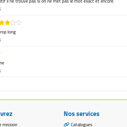
itif il ne trouve pas si on ne met pas le mot exact et encore.
6
trop long
6
rme
6
vrez
Nos services
e mission
Catalogues