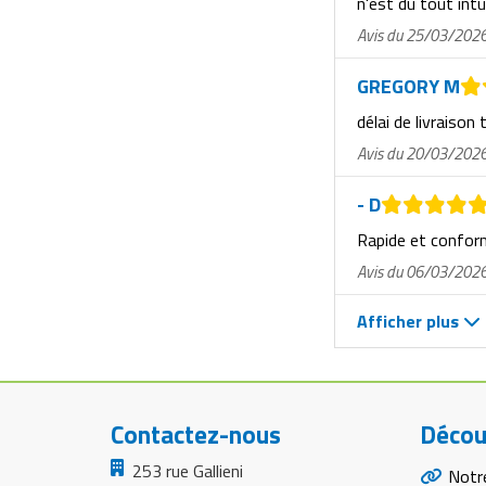
n'est du tout intu
Matériel de musculation
Avis du 25/03/202
Rôtisserie professionnelle
Vêtement sportif
GREGORY M
Sautause professionnelle
délai de livraison 
Table de cuisson professionnelle
Avis du 20/03/202
Tables de préparation réfrigérées
- D
Ustensile de cuisine
Rapide et confo
Avis du 06/03/202
Vaisselle restaurant
Afficher plus
Vitrines réfrigérées
Contactez-nous
Décou
253 rue Gallieni
Notr