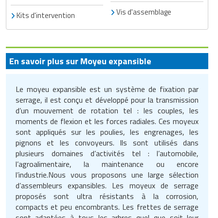
Matériel de musculation
Vis d'assemblage
Kits d'intervention
Rôtisserie professionnelle
Vêtement sportif
Sautause professionnelle
En savoir plus sur Moyeu expansible
Table de cuisson professionnelle
Tables de préparation réfrigérées
Le moyeu expansible est un système de fixation par
serrage, il est conçu et développé pour la transmission
Ustensile de cuisine
d’un mouvement de rotation tel : les couples, les
moments de flexion et les forces radiales. Ces moyeux
Vaisselle restaurant
sont appliqués sur les poulies, les engrenages, les
pignons et les convoyeurs. Ils sont utilisés dans
Vitrines réfrigérées
plusieurs domaines d’activités tel : l’automobile,
l’agroalimentaire, la maintenance ou encore
l’industrie.Nous vous proposons une large sélection
d’assembleurs expansibles. Les moyeux de serrage
proposés sont ultra résistants à la corrosion,
compacts et peu encombrants. Les frettes de serrage
sont adaptées à tous les arbres quel que soit leur