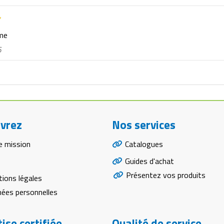
rme
6
vrez
Nos services
e mission
Catalogues
Guides d'achat
Présentez vos produits
ions légales
ées personnelles
ise certifiée
Qualité de service