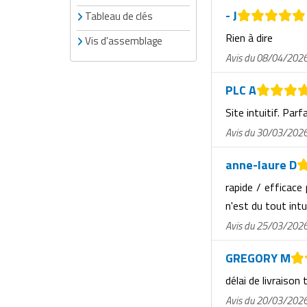
Matériel de musculation
- J
Tableau de clés
Rôtisserie professionnelle
Vêtement sportif
Rien à dire
Vis d'assemblage
Sautause professionnelle
Avis du 08/04/202
Table de cuisson professionnelle
PLC A
Site intuitif. Parf
Tables de préparation réfrigérées
Avis du 30/03/202
Ustensile de cuisine
anne-laure D
Vaisselle restaurant
rapide / efficace
n'est du tout intu
Vitrines réfrigérées
Avis du 25/03/202
GREGORY M
délai de livraison 
Avis du 20/03/202