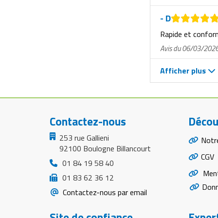
- D
Rapide et confo
Avis du 06/03/202
Afficher plus
Contactez-nous
Décou
253 rue Gallieni
Notr
92100 Boulogne Billancourt
CGV
01 84 19 58 40
Ment
01 83 62 36 12
Donn
Contactez-nous par email
Site de confiance
Expert