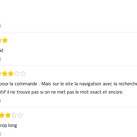
6
ait
6
 pour la commande . Mais sur le site la navigation avec la recherch
itif il ne trouve pas si on ne met pas le mot exact et encore.
6
trop long
6