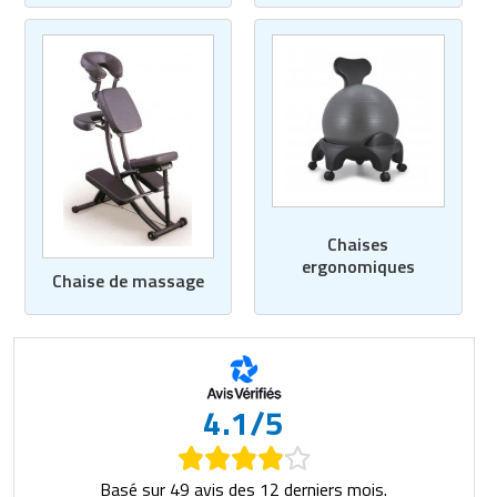
Matériel de musculation
Rôtisserie professionnelle
Vêtement sportif
Sautause professionnelle
Table de cuisson professionnelle
Tables de préparation réfrigérées
Ustensile de cuisine
Chaises
ergonomiques
Chaise de massage
Vaisselle restaurant
Vitrines réfrigérées
4.1/5
Basé sur 49 avis des 12 derniers mois.