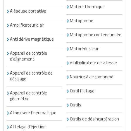
Traitement de l'air
Equipements de football
Pétrin professionnel
Moteur thermique
Tapis de bureau
Ustensile cuisine professionnel
Aléseuse portative
Traitement des eaux
Equipements de karting
Piano de cuisson
Motopompe
Tapis et caillebotis
Vêtements personnalisés
Amplificateur d'air
Trancheuse professionnelle
Equipements pour patinage
Plats et plateaux
Traitement des surfaces
Motopompe conteneurisée
Vitrines pour magasin
Anti dérive magnétique
Transformateur électrique
Equipements pour roller
Pompes à sauce
Traitement du linge
Motoréducteur
Appareil de contrôle
Tubes et profilés
Equipements pour skateboard
d'alignement
Portes commandes restaurant
Vestiaires et casiers
multiplicateur de vitesse
Tuyau flexible
Equipements pour stade et terrain
Appareil de contrôle de
Présentoir pour restaurant
Nourrice à air comprimé
décalage
sportif
Tuyau galvanisé
Réchaud professionnel
Outil filetage
Appareil de contrôle
Jeu gymnique
géométrie
Tuyau renforcé
Réfrigérateur professionnel
Outils
Loisirs
Ventilateurs et aération d'atelier
Atomiseur Pneumatique
Restauration foraine
Outils de désincarcération
Matériel de fitness
Attelage d'éjection
Robinetterie professionnelle