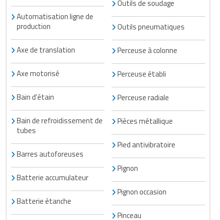
Outils de soudage
Matériel de musculation
Rôtisserie professionnelle
Automatisation ligne de
production
Vêtement sportif
Outils pneumatiques
Sautause professionnelle
Axe de translation
Perceuse à colonne
Table de cuisson professionnelle
Axe motorisé
Perceuse établi
Tables de préparation réfrigérées
Bain d'étain
Perceuse radiale
Ustensile de cuisine
Bain de refroidissement de
Pièces métallique
Vaisselle restaurant
tubes
Pied antivibratoire
Vitrines réfrigérées
Barres autoforeuses
Pignon
Batterie accumulateur
Pignon occasion
Batterie étanche
Pinceau