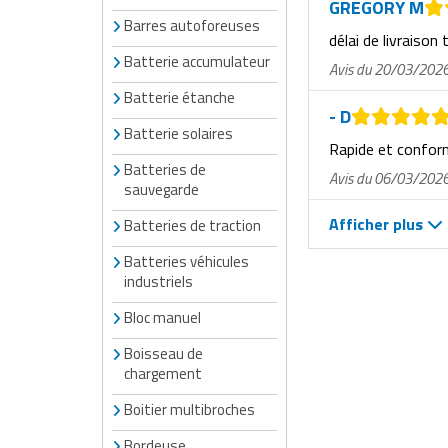
GREGORY M
Matériel de musculation
Barres autoforeuses
Rôtisserie professionnelle
délai de livraison 
Vêtement sportif
Batterie accumulateur
Avis du 20/03/202
Sautause professionnelle
Batterie étanche
- D
Table de cuisson professionnelle
Batterie solaires
Rapide et confo
Batteries de
Tables de préparation réfrigérées
Avis du 06/03/202
sauvegarde
Ustensile de cuisine
Afficher plus
Batteries de traction
Batteries véhicules
Vaisselle restaurant
industriels
Vitrines réfrigérées
Bloc manuel
Boisseau de
chargement
Boitier multibroches
Bordeuse