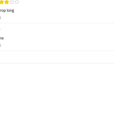
trop long
6
rme
6