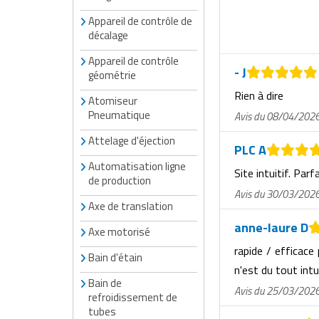
Traitement de l'air
Equipements de football
Pétrin professionnel
Tapis de bureau
Ustensile cuisine professionnel
Appareil de contrôle de
décalage
Traitement des eaux
Equipements de karting
Piano de cuisson
Tapis et caillebotis
Vêtements personnalisés
Appareil de contrôle
- J
géométrie
Trancheuse professionnelle
Equipements pour patinage
Plats et plateaux
Traitement des surfaces
Vitrines pour magasin
Rien à dire
Atomiseur
Transformateur électrique
Equipements pour roller
Pompes à sauce
Pneumatique
Traitement du linge
Avis du 08/04/202
Attelage d'éjection
Tubes et profilés
Equipements pour skateboard
Portes commandes restaurant
PLC A
Vestiaires et casiers
Automatisation ligne
Site intuitif. Parf
Tuyau flexible
Equipements pour stade et terrain
Présentoir pour restaurant
de production
sportif
Avis du 30/03/202
Axe de translation
Tuyau galvanisé
Réchaud professionnel
anne-laure D
Jeu gymnique
Axe motorisé
Tuyau renforcé
Réfrigérateur professionnel
rapide / efficace
Bain d'étain
Loisirs
n'est du tout intu
Ventilateurs et aération d'atelier
Restauration foraine
Bain de
Avis du 25/03/202
Matériel de fitness
refroidissement de
Robinetterie professionnelle
tubes