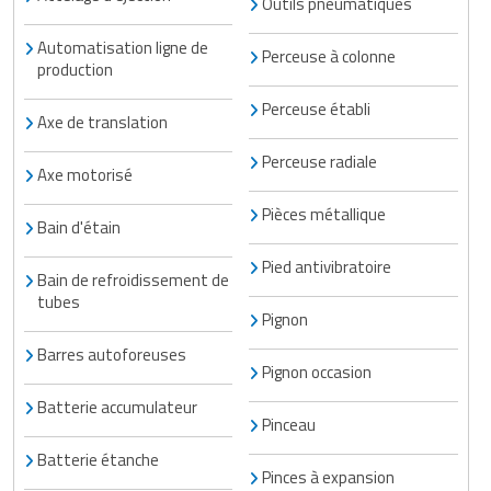
Outils pneumatiques
Matériel de musculation
Rôtisserie professionnelle
Automatisation ligne de
Perceuse à colonne
Vêtement sportif
production
Sautause professionnelle
Perceuse établi
Axe de translation
Table de cuisson professionnelle
Perceuse radiale
Axe motorisé
Tables de préparation réfrigérées
Pièces métallique
Bain d'étain
Ustensile de cuisine
Pied antivibratoire
Bain de refroidissement de
Vaisselle restaurant
tubes
Pignon
Vitrines réfrigérées
Barres autoforeuses
Pignon occasion
Batterie accumulateur
Pinceau
Batterie étanche
Pinces à expansion