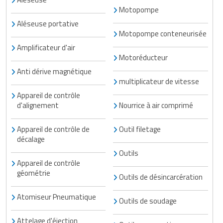
Traitement de l'air
Equipements de football
Motopompe
Pétrin professionnel
Tapis de bureau
Ustensile cuisine professionnel
Aléseuse portative
Traitement des eaux
Equipements de karting
Piano de cuisson
Motopompe conteneurisée
Tapis et caillebotis
Vêtements personnalisés
Amplificateur d'air
Trancheuse professionnelle
Equipements pour patinage
Plats et plateaux
Motoréducteur
Traitement des surfaces
Vitrines pour magasin
Anti dérive magnétique
Transformateur électrique
Equipements pour roller
Pompes à sauce
Traitement du linge
multiplicateur de vitesse
Appareil de contrôle
Tubes et profilés
Equipements pour skateboard
Portes commandes restaurant
Vestiaires et casiers
d'alignement
Nourrice à air comprimé
Tuyau flexible
Equipements pour stade et terrain
Présentoir pour restaurant
Appareil de contrôle de
Outil filetage
sportif
décalage
Tuyau galvanisé
Réchaud professionnel
Outils
Jeu gymnique
Appareil de contrôle
Tuyau renforcé
Réfrigérateur professionnel
géométrie
Outils de désincarcération
Loisirs
Ventilateurs et aération d'atelier
Restauration foraine
Atomiseur Pneumatique
Outils de soudage
Matériel de fitness
Robinetterie professionnelle
Attelage d'éjection