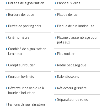
Balises de signalisation
Panneaux villes
Traitement de l'air
Equipements de football
Pétrin professionnel
Tapis de bureau
Ustensile cuisine professionnel
Bordure de route
Plaque de rue
Traitement des eaux
Equipements de karting
Piano de cuisson
Tapis et caillebotis
Vêtements personnalisés
Butée de parking bois
Plaque de rue lumineuse
Trancheuse professionnelle
Equipements pour patinage
Plats et plateaux
Traitement des surfaces
Vitrines pour magasin
Transformateur électrique
Equipements pour roller
Cinémomètre
Platine d’assemblage pour
Pompes à sauce
Traitement du linge
poteaux
Tubes et profilés
Equipements pour skateboard
Combiné de signalisation
Portes commandes restaurant
Vestiaires et casiers
lumineux
Plot routier
Tuyau flexible
Equipements pour stade et terrain
Présentoir pour restaurant
Compteur routier
Radar pédagogique
sportif
Tuyau galvanisé
Réchaud professionnel
Jeu gymnique
Coussin berlinois
Ralentisseurs
Tuyau renforcé
Réfrigérateur professionnel
Loisirs
Détecteur de véhicule à
Réflecteur glissière
Ventilateurs et aération d'atelier
boucle d'induction
Restauration foraine
Matériel de fitness
Séparateur de voies
Robinetterie professionnelle
Fanions de signalisation