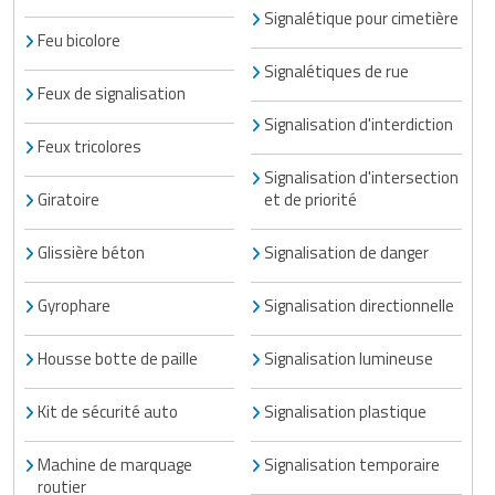
Matériel de musculation
Signalétique pour cimetière
Rôtisserie professionnelle
Feu bicolore
Vêtement sportif
Signalétiques de rue
Sautause professionnelle
Feux de signalisation
Signalisation d'interdiction
Table de cuisson professionnelle
Feux tricolores
Signalisation d'intersection
Tables de préparation réfrigérées
Giratoire
et de priorité
Ustensile de cuisine
Glissière béton
Signalisation de danger
Vaisselle restaurant
Gyrophare
Signalisation directionnelle
Vitrines réfrigérées
Housse botte de paille
Signalisation lumineuse
Kit de sécurité auto
Signalisation plastique
Machine de marquage
Signalisation temporaire
routier