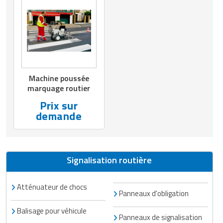
Matériel de musculation
Rôtisserie professionnelle
Vêtement sportif
Sautause professionnelle
Table de cuisson professionnelle
Machine poussée
Tables de préparation réfrigérées
marquage routier
Prix sur
Ustensile de cuisine
demande
Vaisselle restaurant
Vitrines réfrigérées
Signalisation routière
Atténuateur de chocs
Panneaux d'obligation
Balisage pour véhicule
Panneaux de signalisation