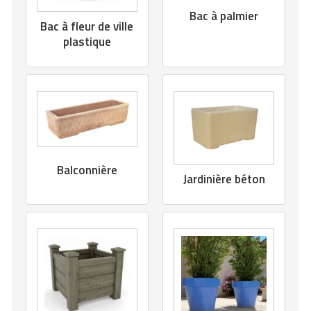
Matériel de musculation
Bac à palmier
Rôtisserie professionnelle
Bac à fleur de ville
Vêtement sportif
plastique
Sautause professionnelle
Table de cuisson professionnelle
Tables de préparation réfrigérées
Ustensile de cuisine
Balconnière
Jardinière béton
Vaisselle restaurant
Vitrines réfrigérées