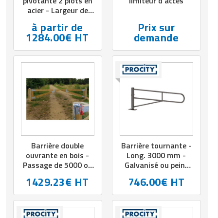
pivotante 2 plots en
limiteur d'accès
acier - Largeur de
passage : De 3 a 5 m
à partir de
Prix sur
- Hauteur barrière : 1
1284.00€ HT
demande
m
Barrière double
Barrière tournante -
ouvrante en bois -
Long. 3000 mm -
Passage de 5000 ou
Galvanisé ou peint
6000 mm - Hauteur
sur galva
1429.23€ HT
746.00€ HT
hors sol 1100 mm -
Pin traité