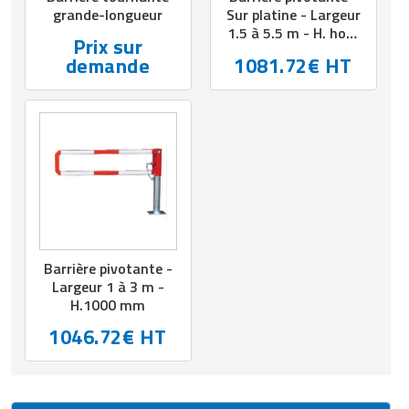
grande-longueur
Sur platine - Largeur
1.5 à 5.5 m - H. hors
Prix sur
sol 1 m
demande
1081.72€ HT
Barrière pivotante -
Largeur 1 à 3 m -
H.1000 mm
1046.72€ HT