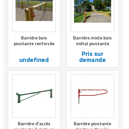
Matériel de musculation
Rôtisserie professionnelle
Vêtement sportif
Sautause professionnelle
Table de cuisson professionnelle
Barrière bois
Barrière mixte bois
pivotante renforcée
métal pivotante
Tables de préparation réfrigérées
Prix sur
undefined
demande
Ustensile de cuisine
Vaisselle restaurant
Vitrines réfrigérées
Barrière d'accès
Barrière pivotante