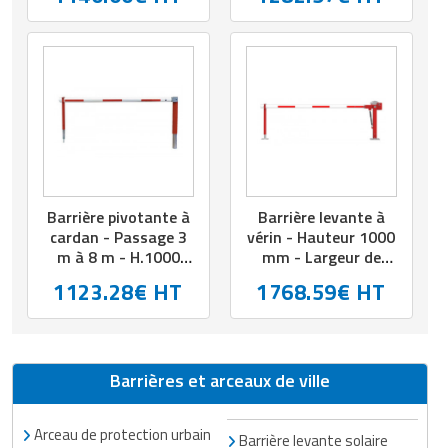
Barrière pivotante à
Barrière levante à
cardan - Passage 3
vérin - Hauteur 1000
m à 8 m - H.1000
mm - Largeur de
mm
passage : 3.5 ou 6
1123.28€ HT
1768.59€ HT
mm
Barrières et arceaux de ville
Arceau de protection urbain
Barrière levante solaire