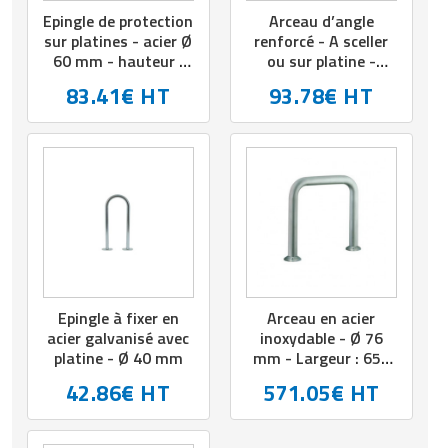
Epingle de protection
Arceau d’angle
sur platines - acier Ø
renforcé - A sceller
60 mm - hauteur :
ou sur platine -
600 mm
H.1000 mm x
83.41€ HT
93.78€ HT
Diam.60 mm
Epingle à fixer en
Arceau en acier
acier galvanisé avec
inoxydable - Ø 76
platine - Ø 40 mm
mm - Largeur : 650
mm
42.86€ HT
571.05€ HT