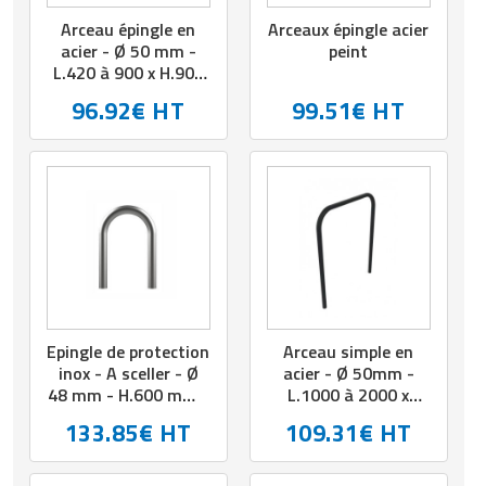
Arceau épingle en
Arceaux épingle acier
acier - Ø 50 mm -
peint
L.420 à 900 x H.900
mm - Coloris au
96.92€ HT
99.51€ HT
choix
Epingle de protection
Arceau simple en
inox - A sceller - Ø
acier - Ø 50mm -
48 mm - H.600 mm -
L.1000 à 2000 x
Coloris au choix
H.1200 mm - Coloris
133.85€ HT
109.31€ HT
au choix