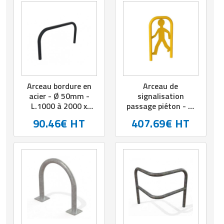
Arceau bordure en
Arceau de
acier - Ø 50mm -
signalisation
L.1000 à 2000 x
passage piéton - H.
H.500 mm - Coloris
1000 mm - L. 500
90.46€ HT
407.69€ HT
au choix
mm - Acier galva
thermolaqué - A
sceller ou sur
platines - Coloris au
choix