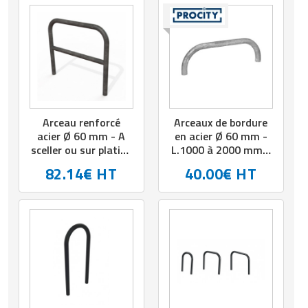
choix
Matériel de musculation
Rôtisserie professionnelle
Vêtement sportif
Sautause professionnelle
Table de cuisson professionnelle
Tables de préparation réfrigérées
Arceau renforcé
Arceaux de bordure
acier Ø 60 mm - A
en acier Ø 60 mm -
sceller ou sur platine
L.1000 à 2000 mm -
Ustensile de cuisine
- L.1000 mm ou
Haut hors sol: 300
82.14€ HT
40.00€ HT
2000 mm - H.900
mm - A sceller -
Vaisselle restaurant
mm ou 1000 mm
Coloris au choix
Vitrines réfrigérées