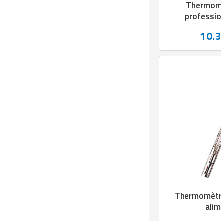
Matériel de musculation
Thermomè
professi
Rôtisserie professionnelle
Vêtement sportif
10.
Sautause professionnelle
Table de cuisson professionnelle
Tables de préparation réfrigérées
Ustensile de cuisine
Vaisselle restaurant
Vitrines réfrigérées
Thermomètre
alim