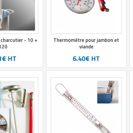
harcutier - 10 +
Thermomètre pour jambon et
120
viande
3€ HT
6.40€ HT