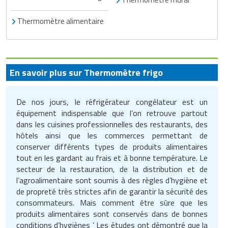
Matériel de musculation
Rôtisserie professionnelle
Thermomètre alimentaire
Vêtement sportif
Sautause professionnelle
Table de cuisson professionnelle
En savoir plus sur Thermomètre frigo
Tables de préparation réfrigérées
De nos jours, le réfrigérateur congélateur est un
Ustensile de cuisine
équipement indispensable que l’on retrouve partout
dans les cuisines professionnelles des restaurants, des
Vaisselle restaurant
hôtels ainsi que les commerces permettant de
conserver différents types de produits alimentaires
tout en les gardant au frais et à bonne température. Le
Vitrines réfrigérées
secteur de la restauration, de la distribution et de
l’agroalimentaire sont soumis à des règles d’hygiène et
de propreté très strictes afin de garantir la sécurité des
consommateurs. Mais comment être sûre que les
produits alimentaires sont conservés dans de bonnes
conditions d’hygiènes ’ Les études ont démontré que la