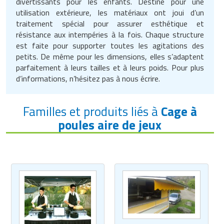
divertissants pour les enfants. Destiné pour une
Traitement de l'air
Equipements de football
Pétrin professionnel
utilisation extérieure, les matériaux ont joui d’un
Tapis de bureau
Ustensile cuisine professionnel
traitement spécial pour assurer esthétique et
Traitement des eaux
Equipements de karting
Piano de cuisson
résistance aux intempéries à la fois. Chaque structure
Tapis et caillebotis
Vêtements personnalisés
est faite pour supporter toutes les agitations des
Trancheuse professionnelle
Equipements pour patinage
petits. De même pour les dimensions, elles s’adaptent
Plats et plateaux
Traitement des surfaces
Vitrines pour magasin
parfaitement à leurs tailles et à leurs poids. Pour plus
Transformateur électrique
Equipements pour roller
d’informations, n’hésitez pas à nous écrire.
Pompes à sauce
Traitement du linge
Tubes et profilés
Equipements pour skateboard
Portes commandes restaurant
Vestiaires et casiers
Familles et produits liés à
Cage à
poules aire de jeux
Tuyau flexible
Equipements pour stade et terrain
Présentoir pour restaurant
sportif
Tuyau galvanisé
Réchaud professionnel
Jeu gymnique
Tuyau renforcé
Réfrigérateur professionnel
Loisirs
Ventilateurs et aération d'atelier
Restauration foraine
Matériel de fitness
Robinetterie professionnelle