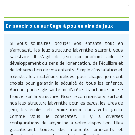
Matériel électrique
Equipement multisport
Outillage BTP
Mobilier fumeurs
Panneaux et signalétiques de
Machines à café professionnelles
Services juridiques
nettoyage
Outillage jardin
Mesure et contrôle
Equipement paintball
Peinture
Mobilier gabion
Machines d'emballage alimentaire
Téléphone portable
Poubelles et portes sacs
Panneaux et affichages pour
En savoir plus sur Cage à poules aire de jeux
Outillage à main
Equipement pour trottinette
Plafond
Mobilier pour cimetière
Marmites professionnelles
Téléphonie pour entreprise
magasin
Produits d'essuyage
Si vous souhaitez occuper vos enfants tout en
Outillage électrique
Equipement pour vélo
Protections murales
Mobilier urbain solaire
Matériel boulangerie pâtisserie
Transport
PLV pour magasin
s’amusant, les jeux structure labyrinthe sauront vous
Produits de nettoyage
satisfaire. Il s’agit de jeux qui pourront aider le
Pistolet professionnel
Equipement rugby
Réparation de sol
Panneaux brise vue
Matériel découpe de cuisine
Travaux agricoles
professionnels
Présentoirs pour magasin
développement du sens de l’orientation, de l’équilibre et
de l’observation de vos enfants. Simple d’installation et
Portes industrielles
Equipement sport de combat
Sécurité du chantier
Ponton
Matériel pizzeria
Travaux maison
Produits pour lave vaisselle
Rasage pour homme
robuste, les matériaux utilisés pour chaque jeu sont
choisis pour garantir la sécurité de tous les enfants.
Sas de confinement
Equipement tennis
Signalisations de chantier
Potelets et bornes urbaines
Matériels d'hygiène pour restaurant
Véhicules professionnels
Protection anti-inondation
Rayonnages pour magasin
Aucune partie glissante ni d’arête tranchante ne se
trouve sur la structure. Nous recommandons surtout
Signalétique industrielle
Equipement Tir à l'arc
Tapis agricoles
Protection arbres
Meuble inox de cuisine
Pulvérisateurs professionnels
Robots de service
nos jeux structure labyrinthe pour les parcs, les aires de
jeux, les écoles, etc. voire même dans votre jardin.
Tables pour atelier
Equipement Tir au fusil
Signalisation routière
Mixeurs et blenders professionnels
Robots de nettoyage
Sac shopping
Comme vous le constatez, il y a diverses
configurations de labyrinthe à votre disposition. Elles
Techniques
Equipement volley ball
Table de pique nique
Mobilier self service
Savons et soins du corps
garantissent toutes des moments amusants et
Thermomètre de mesure