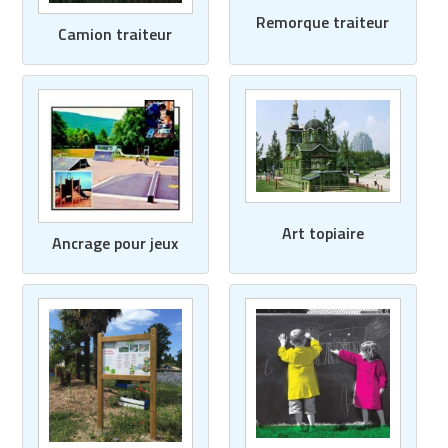
Matériel de musculation
Remorque traiteur
Rôtisserie professionnelle
Camion traiteur
Vêtement sportif
Sautause professionnelle
Table de cuisson professionnelle
Tables de préparation réfrigérées
Ustensile de cuisine
Art topiaire
Ancrage pour jeux
Vaisselle restaurant
Vitrines réfrigérées