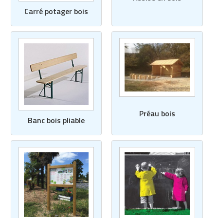
Matériel de musculation
Carré potager bois
Rôtisserie professionnelle
Vêtement sportif
Sautause professionnelle
Table de cuisson professionnelle
Tables de préparation réfrigérées
Ustensile de cuisine
Préau bois
Banc bois pliable
Vaisselle restaurant
Vitrines réfrigérées