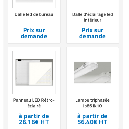
Matériel de musculation
Rôtisserie professionnelle
Dalle led de bureau
Dalle d'éclairage led
Vêtement sportif
intérieur
Sautause professionnelle
Prix sur
Prix sur
demande
demande
Table de cuisson professionnelle
Tables de préparation réfrigérées
Ustensile de cuisine
Vaisselle restaurant
Vitrines réfrigérées
Panneau LED Rétro-
Lampe triphasée
éclairé
ip66 ik10
à partir de
à partir de
26.16€ HT
56.40€ HT