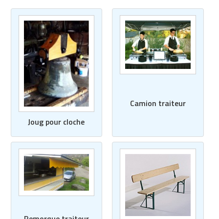
Matériel de musculation
Rôtisserie professionnelle
Vêtement sportif
Sautause professionnelle
Table de cuisson professionnelle
Tables de préparation réfrigérées
Camion traiteur
Ustensile de cuisine
Joug pour cloche
Vaisselle restaurant
Vitrines réfrigérées
Remorque traiteur