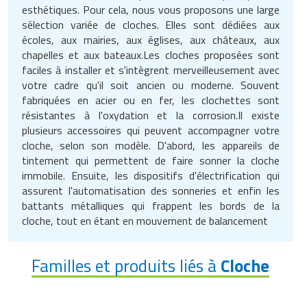
esthétiques. Pour cela, nous vous proposons une large
Traitement de l'air
Equipements de football
Pétrin professionnel
Tapis de bureau
Ustensile cuisine professionnel
sélection variée de cloches. Elles sont dédiées aux
écoles, aux mairies, aux églises, aux châteaux, aux
Traitement des eaux
Equipements de karting
Piano de cuisson
Tapis et caillebotis
Vêtements personnalisés
chapelles et aux bateaux.Les cloches proposées sont
faciles à installer et s'intègrent merveilleusement avec
Trancheuse professionnelle
Equipements pour patinage
Plats et plateaux
Traitement des surfaces
Vitrines pour magasin
votre cadre qu'il soit ancien ou moderne. Souvent
fabriquées en acier ou en fer, les clochettes sont
Transformateur électrique
Equipements pour roller
Pompes à sauce
Traitement du linge
résistantes à l'oxydation et la corrosion.Il existe
plusieurs accessoires qui peuvent accompagner votre
Tubes et profilés
Equipements pour skateboard
Portes commandes restaurant
Vestiaires et casiers
cloche, selon son modèle. D'abord, les appareils de
tintement qui permettent de faire sonner la cloche
Tuyau flexible
Equipements pour stade et terrain
Présentoir pour restaurant
immobile. Ensuite, les dispositifs d'électrification qui
sportif
assurent l'automatisation des sonneries et enfin les
Tuyau galvanisé
Réchaud professionnel
battants métalliques qui frappent les bords de la
Jeu gymnique
cloche, tout en étant en mouvement de balancement
Tuyau renforcé
Réfrigérateur professionnel
Loisirs
Familles et produits liés à
Cloche
Ventilateurs et aération d'atelier
Restauration foraine
Matériel de fitness
Robinetterie professionnelle