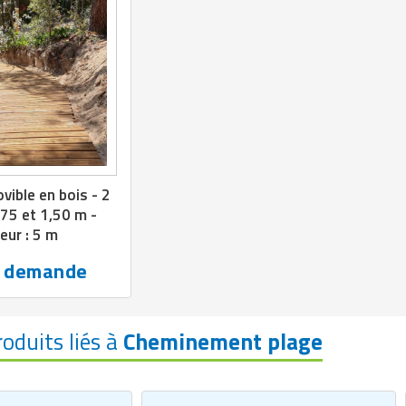
vible en bois - 2
,75 et 1,50 m -
eur : 5 m
r demande
roduits liés à
Cheminement plage