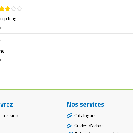
trop long
6
rme
6
vrez
Nos services
e mission
Catalogues
Guides d'achat