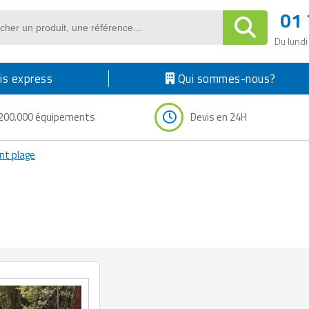
01 
Du lundi
s express
Qui sommes-nous?
200.000 équipements
Devis en 24H
t plage