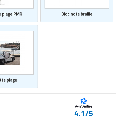
e plage PMR
Bloc note braille
tte plage
4.1/5