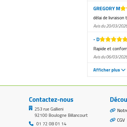
Matériel de musculation
GREGORY M
Rôtisserie professionnelle
Vêtement sportif
délai de livraison 
Sautause professionnelle
Avis du 20/03/202
Table de cuisson professionnelle
- D
Rapide et confo
Tables de préparation réfrigérées
Avis du 06/03/202
Ustensile de cuisine
Afficher plus
Vaisselle restaurant
Vitrines réfrigérées
Contactez-nous
Décou
253 rue Gallieni
Notr
92100 Boulogne Billancourt
CGV
01 72 08 01 14