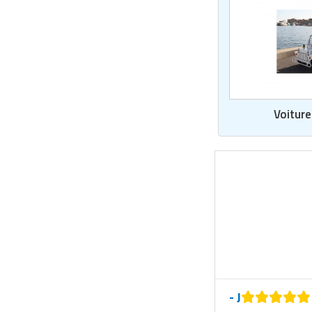
Matériel de musculation
Rôtisserie professionnelle
Vêtement sportif
Sautause professionnelle
Table de cuisson professionnelle
Voiture
Tables de préparation réfrigérées
Ustensile de cuisine
Vaisselle restaurant
Vitrines réfrigérées
- J