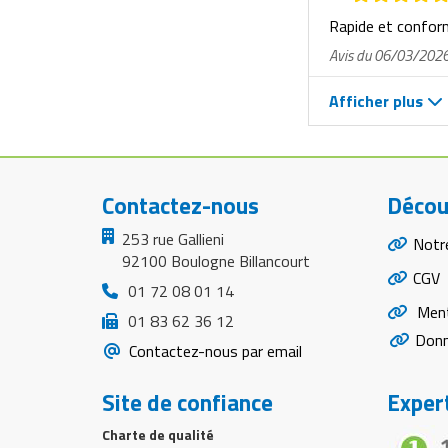
Rapide et confo
Avis du 06/03/202
Afficher plus
Contactez-nous
Décou
253 rue Gallieni
Notr
92100 Boulogne Billancourt
CGV
01 72 08 01 14
Ment
01 83 62 36 12
Donn
Contactez-nous par email
Site de confiance
Expert
Charte de qualité