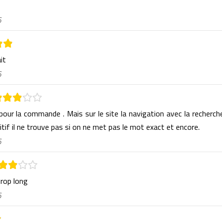
6
ait
6
 pour la commande . Mais sur le site la navigation avec la recherch
itif il ne trouve pas si on ne met pas le mot exact et encore.
6
trop long
6