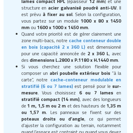
lames compact HPL
(épaisseur
12 mm
) et une
structure en
acier galvanisé poudré anti-UV
. Il
est prévu
à fixer au sol
. Selon la configuration,
vous partez sur un module
1000 x 80 x 1450
mm
ou
1600 x 1000 x 1450 mm
.
Quand votre priorité est de gérer clairement une
zone multi-bacs, notre
cache conteneur double
en bois (capacité 2 x 360 L)
est dimensionné
pour une capacité annoncée de
2 x 360 L
, avec
des
dimensions L.2800 x P.1180 x H.1440 mm
.
Si vous cherchez une solution flexible pour
composer un
abri poubelle extérieur bois
“à la
carte”, notre
cache-conteneur modulable en
stratifié (6 ou 7 lames)
est pensé pour le
sur-
mesure
. Vous choisissez
6 ou 7 lames
en
stratifié compact (14 mm)
, avec des longueurs
de
1 m, 1,5 m ou 2 m
et des hauteurs de
1,35 m
ou 1,57 m
. Les panneaux se fixent sur des
poteaux droits ou d’angle
, ce qui permet
d’ajuster la configuration au terrain, notamment
quand l’espace est contraint ou quand vous devez