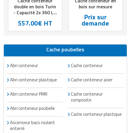
Cache conteneur
Cache conteneur en
Matériel de musculation
double en bois Turin
bois sur mesure
Rôtisserie professionnelle
- Capacité 2x 360 L -
Prix sur
Vêtement sportif
Sur platines - L.2800
557.00€ HT
demande
Sautause professionnelle
x P.1180 x H.1440
mm
Table de cuisson professionnelle
Cache poubelles
Tables de préparation réfrigérées
Ustensile de cuisine
Abri conteneur
Cache conteneur
Vaisselle restaurant
Abri conteneur plastique
Cache conteneur acier
Vitrines réfrigérées
Abri conteneur PMR
Cache conteneur
composite
Abri conteneur poubelle
Cache conteneur plastique
Ascenseur bacs roulant
enterré