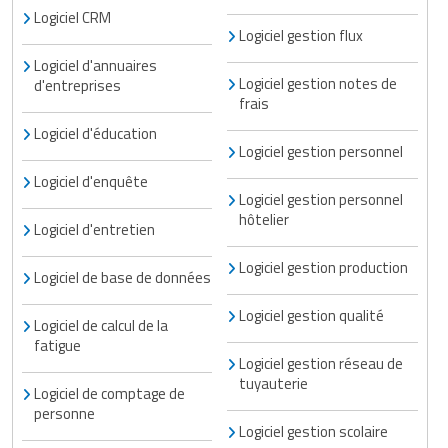
Logiciel CRM
Traitement de l'air
Equipements de football
Pétrin professionnel
Tapis de bureau
Ustensile cuisine professionnel
Logiciel gestion flux
Traitement des eaux
Equipements de karting
Logiciel d'annuaires
Piano de cuisson
Tapis et caillebotis
Vêtements personnalisés
Logiciel gestion notes de
d'entreprises
frais
Trancheuse professionnelle
Equipements pour patinage
Plats et plateaux
Traitement des surfaces
Vitrines pour magasin
Logiciel d'éducation
Logiciel gestion personnel
Transformateur électrique
Equipements pour roller
Pompes à sauce
Traitement du linge
Logiciel d'enquête
Logiciel gestion personnel
Tubes et profilés
Equipements pour skateboard
Portes commandes restaurant
Vestiaires et casiers
hôtelier
Logiciel d'entretien
Tuyau flexible
Equipements pour stade et terrain
Présentoir pour restaurant
Logiciel gestion production
sportif
Logiciel de base de données
Tuyau galvanisé
Réchaud professionnel
Logiciel gestion qualité
Jeu gymnique
Logiciel de calcul de la
Tuyau renforcé
Réfrigérateur professionnel
fatigue
Logiciel gestion réseau de
Loisirs
tuyauterie
Ventilateurs et aération d'atelier
Restauration foraine
Logiciel de comptage de
Matériel de fitness
personne
Logiciel gestion scolaire
Robinetterie professionnelle