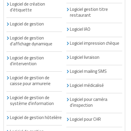
Matériel de musculation
Logiciel de création
Logiciel gestion titre
d'étiquette
Rôtisserie professionnelle
restaurant
Vêtement sportif
Sautause professionnelle
Logiciel de gestion
Logiciel IAO
Table de cuisson professionnelle
Logiciel de gestion
Logiciel impression chèque
d'affichage dynamique
Tables de préparation réfrigérées
Logiciel livraison
Logiciel de gestion
d'intervention
Ustensile de cuisine
Logiciel mailing SMS
Vaisselle restaurant
Logiciel de gestion de
caisse pour armurerie
Logiciel médicalisé
Vitrines réfrigérées
Logiciel de gestion de
Logiciel pour caméra
système d'information
d'inspection
Logiciel de gestion hôtelière
Logiciel pour CHR