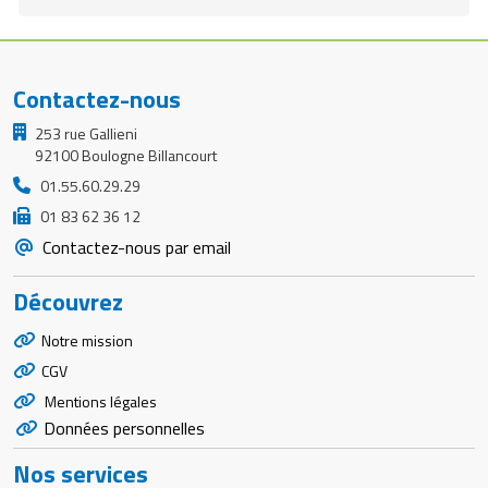
Matériel de musculation
Rôtisserie professionnelle
Vêtement sportif
Sautause professionnelle
Contactez-nous
253 rue Gallieni
Table de cuisson professionnelle
92100 Boulogne Billancourt
Tables de préparation réfrigérées
01.55.60.29.29
01 83 62 36 12
Ustensile de cuisine
Contactez-nous par email
Vaisselle restaurant
Découvrez
Vitrines réfrigérées
Notre mission
CGV
Mentions légales
Données personnelles
Nos services