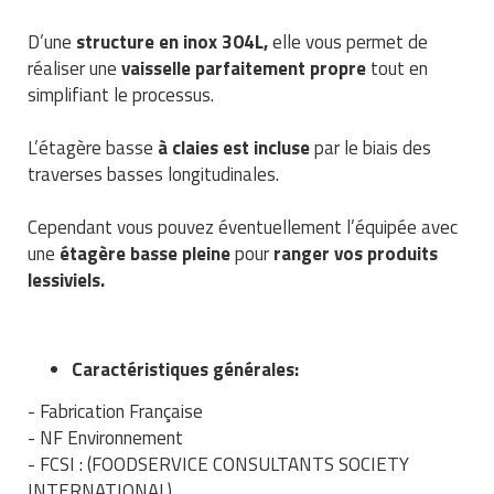
Matériel de musculation
Rôtisserie professionnelle
D’une
structure en inox 304L,
elle vous permet de
Vêtement sportif
réaliser une
vaisselle parfaitement propre
tout en
Sautause professionnelle
simplifiant le processus.
Table de cuisson professionnelle
L’étagère basse
à claies est incluse
par le biais des
traverses basses longitudinales.
Tables de préparation réfrigérées
Cependant vous pouvez éventuellement l’équipée avec
Ustensile de cuisine
une
étagère basse pleine
pour
ranger vos produits
lessiviels.
Vaisselle restaurant
Vitrines réfrigérées
Caractéristiques générales:
- Fabrication Française
- NF Environnement
- FCSI : (FOODSERVICE CONSULTANTS SOCIETY
INTERNATIONAL)