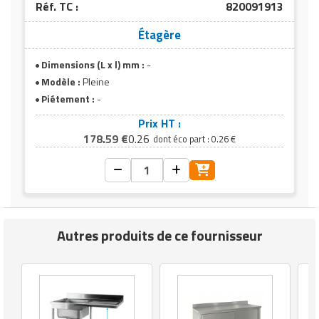
Réf. TC :
820091913
Étagère
Dimensions (L x l) mm :
-
Modèle :
Pleine
Piétement :
-
Prix HT :
178.59 €
0.26
dont éco part : 0.26 €
Autres produits de ce fournisseur