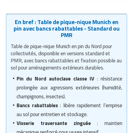
Traitement de l'air
Equipements de football
Pétrin professionnel
Tapis de bureau
Ustensile cuisine professionnel
Traitement des eaux
Equipements de karting
Piano de cuisson
En bref : Table de pique-nique Munich en
Tapis et caillebotis
Vêtements personnalisés
pin avec bancs rabattables - Standard ou
Trancheuse professionnelle
Equipements pour patinage
PMR
Plats et plateaux
Traitement des surfaces
Vitrines pour magasin
Table de pique-nique Munich en pin du Nord pour
Transformateur électrique
Equipements pour roller
Pompes à sauce
Traitement du linge
collectivités, disponible en versions standard et
Tubes et profilés
Equipements pour skateboard
PMR, avec bancs rabattables et fixation possible au
Portes commandes restaurant
Vestiaires et casiers
sol pour aménagements extérieurs durables.
Tuyau flexible
Equipements pour stade et terrain
Présentoir pour restaurant
Pin du Nord autoclave classe IV
: résistance
sportif
prolongée aux agressions extérieures (humidité,
Tuyau galvanisé
Réchaud professionnel
Jeu gymnique
champignons, insectes).
Tuyau renforcé
Réfrigérateur professionnel
Bancs rabattables
: libère rapidement l’emprise
Loisirs
au sol pour entretien et stockage.
Ventilateurs et aération d'atelier
Restauration foraine
Matériel de fitness
Visserie traversante zinguée
: maintien
Robinetterie professionnelle
mécanique renforcé pour usage intensif.