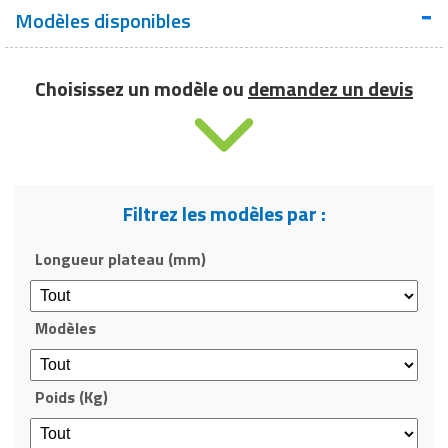
Modèles disponibles
Essences de
Pin du Nord traité autoclave classe IV
bois utilisées
Choisissez un modèle ou
demandez un devis
Longueur du
plateau
200 cm
modèle
Standard (cm)
Filtrez les modèles par :
Présence de
bancs
Bancs rabattables
rabattables
Longueur plateau (mm)
Poids (kg)
Standard : 50 kg, PMR : 57 kg
Modèles
Longueur du
plateau
230 cm
modèle PMR
Poids (Kg)
Modèle : Standard
(cm)