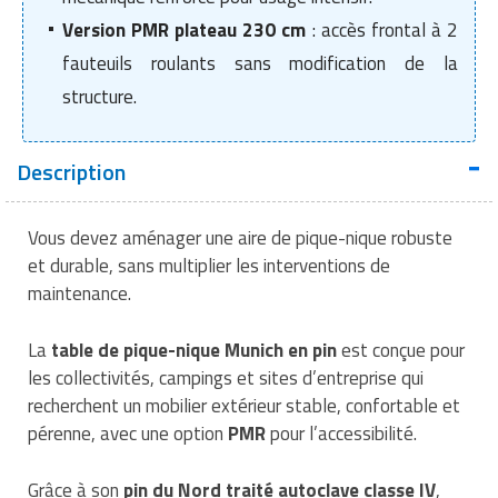
Matériel de musculation
Version PMR plateau 230 cm
: accès frontal à 2
Rôtisserie professionnelle
Vêtement sportif
fauteuils roulants sans modification de la
Sautause professionnelle
structure.
Table de cuisson professionnelle
Description
Tables de préparation réfrigérées
Vous devez aménager une aire de pique-nique robuste
Ustensile de cuisine
et durable, sans multiplier les interventions de
maintenance.
Vaisselle restaurant
Vitrines réfrigérées
La
table de pique-nique Munich en pin
est conçue pour
les collectivités, campings et sites d’entreprise qui
recherchent un mobilier extérieur stable, confortable et
pérenne, avec une option
PMR
pour l’accessibilité.
Grâce à son
pin du Nord traité autoclave classe IV
,