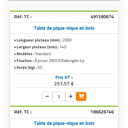
Longueur de
l’assise
200 cm
modèle PMR
Réf. TC :
491380674
(cm)
Table de pique-nique en bois
Type de
Livrée pré-montée avec plateau de table
livraison
et banc déjà montés
Longueur plateau (mm) :
2000
Largeur plateau (mm) :
740
Type de
Double visserie traversante sur les pieds,
Modèles :
Standard
visserie
visserie zinguée
Fixation :
À poser 29010 Rallongée à p
Poids (Kg) :
50
Mode
À poser, possibilité de la fixer au sol (nous
d’installation
consulter)
Prix HT :
251.57 €
Accessibilité
Plateau rallongé aux 2 extrémités
personnes à
permettant l’accès de 2 fauteuils
mobilité
roulants pour le modèle PMR
réduite
Modèle : PMR
Réf. TC :
186626746
Aires de repos extérieures, terrasses
Contextes
Table de pique-nique en bois
collectives, espaces publics de plein air,