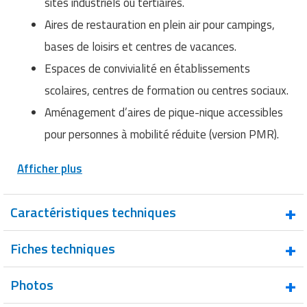
sites industriels ou tertiaires.
Aires de restauration en plein air pour campings,
bases de loisirs et centres de vacances.
Espaces de convivialité en établissements
scolaires, centres de formation ou centres sociaux.
Aménagement d’aires de pique-nique accessibles
pour personnes à mobilité réduite (version PMR).
Afficher plus
Caractéristiques techniques
Type de
Table de pique-nique en pin avec bancs
Fiches techniques
produit
rabattables
Photos
Modèles
Fiche technique - Table de pique-nique Munich
Standard ou PMR
en pin avec bancs rabattables - Standard ou PMR
disponibles