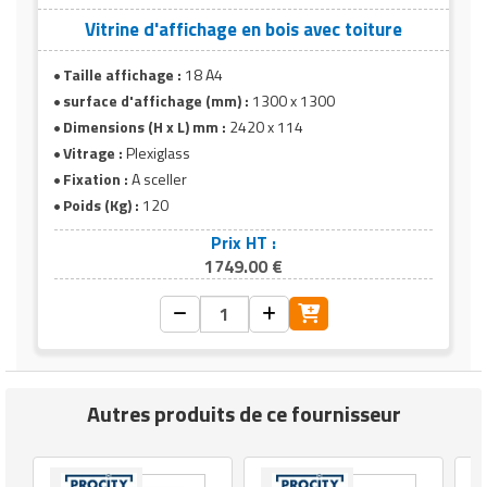
Vitrine d'affichage en bois avec toiture
Taille affichage :
18 A4
surface d'affichage (mm) :
1300 x 1300
Dimensions (H x L) mm :
2420 x 114
Vitrage :
Plexiglass
Fixation :
A sceller
Poids (Kg) :
120
Prix HT :
1749.00 €
Autres produits de ce fournisseur