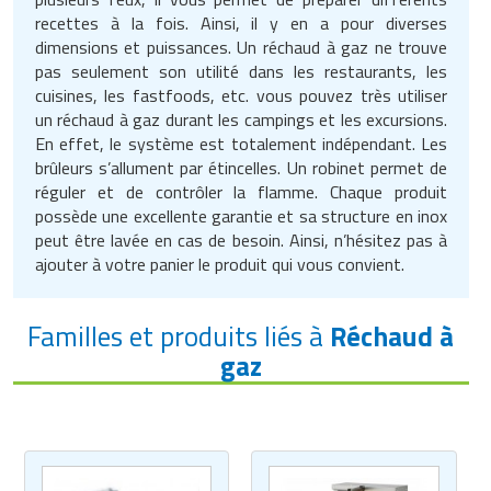
Matériel de musculation
recettes à la fois. Ainsi, il y en a pour diverses
Rôtisserie professionnelle
dimensions et puissances. Un réchaud à gaz ne trouve
Vêtement sportif
pas seulement son utilité dans les restaurants, les
Sautause professionnelle
cuisines, les fastfoods, etc. vous pouvez très utiliser
un réchaud à gaz durant les campings et les excursions.
Table de cuisson professionnelle
En effet, le système est totalement indépendant. Les
brûleurs s’allument par étincelles. Un robinet permet de
Tables de préparation réfrigérées
réguler et de contrôler la flamme. Chaque produit
possède une excellente garantie et sa structure en inox
Ustensile de cuisine
peut être lavée en cas de besoin. Ainsi, n’hésitez pas à
ajouter à votre panier le produit qui vous convient.
Vaisselle restaurant
Familles et produits liés à
Réchaud à
Vitrines réfrigérées
gaz