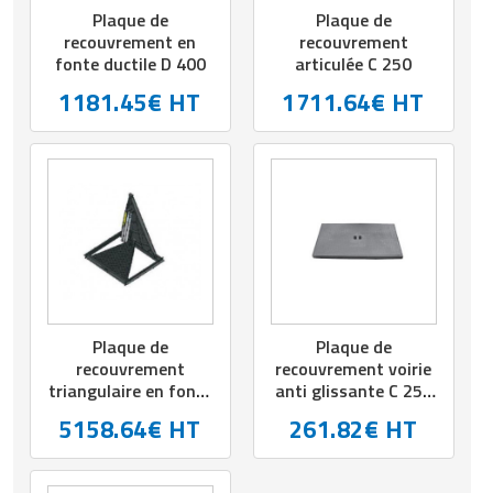
Plaque de
Plaque de
recouvrement en
recouvrement
fonte ductile D 400
articulée C 250
1181.45€ HT
1711.64€ HT
Plaque de
Plaque de
recouvrement
recouvrement voirie
triangulaire en fonte
anti glissante C 250
- Classe D400 ou
- L.610 mm x l.310
5158.64€ HT
261.82€ HT
400KN - 2 à 6
mm
tampons