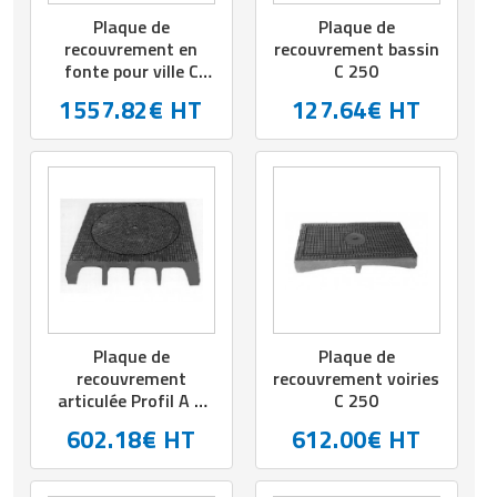
Plaque de
Plaque de
recouvrement en
recouvrement bassin
fonte pour ville C
C 250
250
1557.82€ HT
127.64€ HT
Plaque de
Plaque de
recouvrement
recouvrement voiries
articulée Profil A C
C 250
250 - Dim. cadre
602.18€ HT
612.00€ HT
800x800 cm