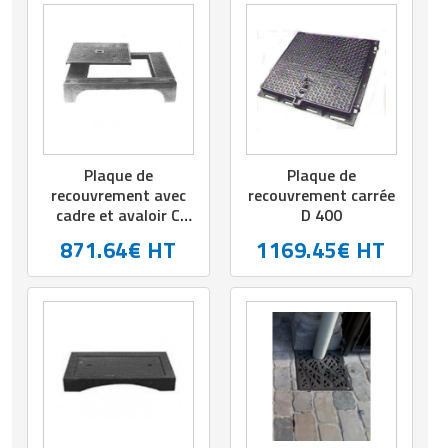
Matériel de musculation
Rôtisserie professionnelle
Vêtement sportif
Sautause professionnelle
Table de cuisson professionnelle
Tables de préparation réfrigérées
Plaque de
Plaque de
recouvrement avec
recouvrement carrée
cadre et avaloir C
D 400
Ustensile de cuisine
250
871.64€ HT
1169.45€ HT
Vaisselle restaurant
Vitrines réfrigérées