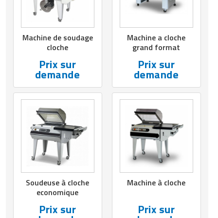
Matériel de musculation
Rôtisserie professionnelle
Vêtement sportif
Machine de soudage
Machine a cloche
Sautause professionnelle
cloche
grand format
Table de cuisson professionnelle
Prix sur
Prix sur
demande
demande
Tables de préparation réfrigérées
Ustensile de cuisine
Vaisselle restaurant
Vitrines réfrigérées
Soudeuse à cloche
Machine à cloche
economique
Prix sur
Prix sur