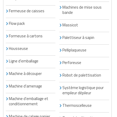
Matériel de musculation
Machines de mise sous
Rôtisserie professionnelle
Fermeuse de caisses
bande
Vêtement sportif
Sautause professionnelle
Flow pack
Massicot
Table de cuisson professionnelle
Formeuse à cartons
Palettiseur à sapin
Tables de préparation réfrigérées
Housseuse
Pelliplaqueuse
Ustensile de cuisine
Ligne d'emballage
Perforeuse
Vaisselle restaurant
Machine à découper
Robot de palettisation
Vitrines réfrigérées
Machine d'amenage
Système logistique pour
empileur dépileur
Machine d'emballage et
conditionnement
Thermoscelleuse
Machine de calage papier