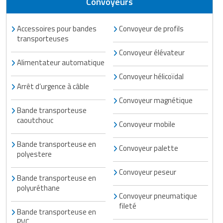
Convoyeurs
Matériel de musculation
Rôtisserie professionnelle
Vêtement sportif
Accessoires pour bandes
Convoyeur de profils
transporteuses
Sautause professionnelle
Convoyeur élévateur
Alimentateur automatique
Table de cuisson professionnelle
Convoyeur hélicoïdal
Tables de préparation réfrigérées
Arrêt d’urgence à câble
Convoyeur magnétique
Ustensile de cuisine
Bande transporteuse
caoutchouc
Convoyeur mobile
Vaisselle restaurant
Bande transporteuse en
Convoyeur palette
polyestere
Vitrines réfrigérées
Convoyeur peseur
Bande transporteuse en
polyuréthane
Convoyeur pneumatique
fileté
Bande transporteuse en
PVC