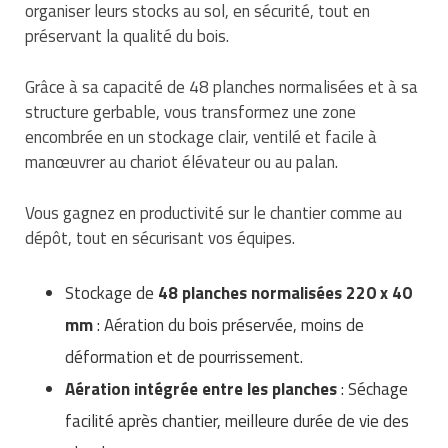
organiser leurs stocks au sol, en sécurité, tout en
Traitement de l'air
Equipements de football
Pétrin professionnel
Tapis de bureau
Ustensile cuisine professionnel
préservant la qualité du bois.
Traitement des eaux
Equipements de karting
Piano de cuisson
Tapis et caillebotis
Vêtements personnalisés
Grâce à sa capacité de 48 planches normalisées et à sa
Trancheuse professionnelle
Equipements pour patinage
structure gerbable, vous transformez une zone
Plats et plateaux
Traitement des surfaces
Vitrines pour magasin
encombrée en un stockage clair, ventilé et facile à
Transformateur électrique
Equipements pour roller
Pompes à sauce
manœuvrer au chariot élévateur ou au palan.
Traitement du linge
Tubes et profilés
Equipements pour skateboard
Portes commandes restaurant
Vestiaires et casiers
Vous gagnez en productivité sur le chantier comme au
dépôt, tout en sécurisant vos équipes.
Tuyau flexible
Equipements pour stade et terrain
Présentoir pour restaurant
sportif
Stockage de
48 planches normalisées 220 x 40
Tuyau galvanisé
Réchaud professionnel
Jeu gymnique
mm
: Aération du bois préservée, moins de
Tuyau renforcé
Réfrigérateur professionnel
déformation et de pourrissement.
Loisirs
Ventilateurs et aération d'atelier
Aération intégrée entre les planches
: Séchage
Restauration foraine
Matériel de fitness
facilité après chantier, meilleure durée de vie des
Robinetterie professionnelle