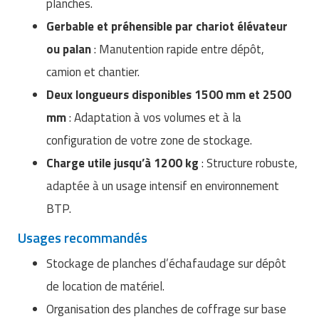
planches.
Matériel de musculation
Rôtisserie professionnelle
Gerbable et préhensible par chariot élévateur
Vêtement sportif
ou palan
: Manutention rapide entre dépôt,
Sautause professionnelle
camion et chantier.
Table de cuisson professionnelle
Deux longueurs disponibles 1500 mm et 2500
mm
: Adaptation à vos volumes et à la
Tables de préparation réfrigérées
configuration de votre zone de stockage.
Ustensile de cuisine
Charge utile jusqu’à 1200 kg
: Structure robuste,
adaptée à un usage intensif en environnement
Vaisselle restaurant
BTP.
Vitrines réfrigérées
Usages recommandés
Stockage de planches d’échafaudage sur dépôt
de location de matériel.
Organisation des planches de coffrage sur base