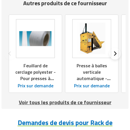
Autres produits de ce fournisseur
maximum de
48 planches maximum
planches
Dimensions
planches
220 x 40 mm
compatibles
(mm)
Capacité de
charge utile
800 kg
Feuillard de
Presse à balles
Modèle 1 (kg)
cerclage polyester -
verticale
Pour presses à
automatique -
Capacité de
balles déchets -
Force de
charge utile
1200 kg
Prix sur demande
Prix sur demande
Souple et résistant
compression : 42 t -
Modèle 2 (kg)
Cycle de
Voir tous les produits de ce fournisseur
compression : 40 s
Longueur
1500 mm
- Poids des balles :
Modèle 1 (mm)
jusqu'à 550 kg -
Demandes de devis pour Rack de
Longueur
Puissance : 380 V
2500 mm
Modèle 2 (mm)
Triphasé