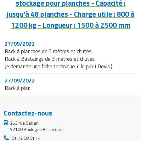
stockage pour planches - Capacité :
jusqu'à 48 planches - Charge utile : 800 à
Poids Modèle
115 kg
1 (kg)
1200 kg - Longueur : 1500 à 2500 mm
Poids Modèle
137 kg
2 (kg)
27/09/2022
Rack à planches de 3 mètres et chutes
Dimensions
Rack à Bastaings de 3 mètres et chutes
hors tout
1010 x 1065 mm
Je demande une fiche technique + le prix ( Devis )
Modèle 1 (l x H,
mm)
27/09/2022
Rack à plan
Dimensions
hors tout
1010 x 1065 mm
Modèle 2 (l x H,
mm)
Contactez-nous
Type de
253 rue Gallieni
Stockage au sol, en rayonnages
stockage
92100 Boulogne Billancourt
01 72 08 01 14