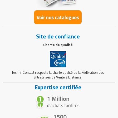
Avantage gain
Gain de place grâce au stockage au sol et
de place
au transport facilité
Voir nos catalogues
Chantier de construction, dépôt de
Contextes
matériel de coffrage, base vie
d'utilisation et
d’entreprise de BTP, entreprises de
Site de confiance
cibles
coffrage, sociétés d’échafaudage,
loueurs de matériel de chantier
Charte de qualité
Techni-Contact respecte la charte qualité de la Fédération des
Entreprises de Vente à Distance.
Expertise certifiée