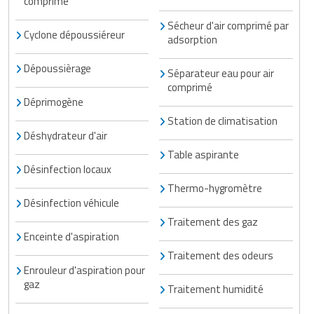
comprimé
Matériel de musculation
Rôtisserie professionnelle
Sécheur d'air comprimé par
Cyclone dépoussiéreur
Vêtement sportif
adsorption
Sautause professionnelle
Dépoussièrage
Séparateur eau pour air
comprimé
Table de cuisson professionnelle
Déprimogène
Tables de préparation réfrigérées
Station de climatisation
Déshydrateur d'air
Ustensile de cuisine
Table aspirante
Désinfection locaux
Vaisselle restaurant
Thermo-hygromètre
Désinfection véhicule
Vitrines réfrigérées
Traitement des gaz
Enceinte d'aspiration
Traitement des odeurs
Enrouleur d'aspiration pour
gaz
Traitement humidité