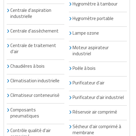
Hygromètre à tambour
Traitement de l'air
Equipements de football
Pétrin professionnel
Tapis de bureau
Ustensile cuisine professionnel
Centrale d'aspiration
industrielle
Hygromètre portable
Traitement des eaux
Equipements de karting
Piano de cuisson
Tapis et caillebotis
Vêtements personnalisés
Centrale d'assèchement
Lampe ozone
Trancheuse professionnelle
Equipements pour patinage
Plats et plateaux
Traitement des surfaces
Vitrines pour magasin
Centrale de traitement
Transformateur électrique
Equipements pour roller
Moteur aspirateur
Pompes à sauce
Traitement du linge
d'air
industriel
Tubes et profilés
Equipements pour skateboard
Portes commandes restaurant
Vestiaires et casiers
Chaudières à bois
Poêle à bois
Tuyau flexible
Equipements pour stade et terrain
Présentoir pour restaurant
Climatisation industrielle
Purificateur d'air
sportif
Tuyau galvanisé
Réchaud professionnel
Climatiseur conteneurisé
Jeu gymnique
Purificateur d'air industriel
Tuyau renforcé
Réfrigérateur professionnel
Composants
Loisirs
Réservoir air comprimé
pneumatiques
Ventilateurs et aération d'atelier
Restauration foraine
Matériel de fitness
Sécheur d'air comprimé à
Contrôle qualité d'air
Robinetterie professionnelle
membrane