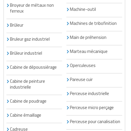
Matériel de musculation
Broyeur de métaux non
Machine-outil
Rôtisserie professionnelle
ferreux
Vêtement sportif
Machines de tribofinition
Sautause professionnelle
Brûleur
Table de cuisson professionnelle
Main de préhension
Bruleur gaz industriel
Tables de préparation réfrigérées
Marteau mécanique
Brûleur industriel
Ustensile de cuisine
Operculeuses
Cabine de dépoussiérage
Vaisselle restaurant
Pareuse cuir
Cabine de peinture
industrielle
Vitrines réfrigérées
Perceuse industrielle
Cabine de poudrage
Perceuse micro perçage
Cabine émaillage
Perceuse pour canalisation
Cadreuse