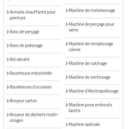
Traitement de l'air
Equipements de football
Pétrin professionnel
Tapis de bureau
Ustensile cuisine professionnel
Machine de matelassage
Armoire chauffante pour
peinture
Traitement des eaux
Equipements de karting
Piano de cuisson
Tapis et caillebotis
Vêtements personnalisés
Machine de perçage pour
verre
Banc de perçage
Trancheuse professionnelle
Equipements pour patinage
Plats et plateaux
Traitement des surfaces
Vitrines pour magasin
Machine de remplissage
Transformateur électrique
Equipements pour roller
Banc de polissage
Pompes à sauce
Traitement du linge
caisse
Tubes et profilés
Equipements pour skateboard
Bol vibrant
Portes commandes restaurant
Vestiaires et casiers
Machine de satinage
Tuyau flexible
Equipements pour stade et terrain
Présentoir pour restaurant
Boucheuse industrielle
Machine de sertissage
sportif
Tuyau galvanisé
Réchaud professionnel
Boudineuse d'occasion
Machine d’électropolissage
Jeu gymnique
Tuyau renforcé
Réfrigérateur professionnel
Broyeur carton
Machine pose embouts
Loisirs
lacets
Ventilateurs et aération d'atelier
Restauration foraine
Broyeur de déchets multi-
Matériel de fitness
usages
Machine spéciale
Robinetterie professionnelle