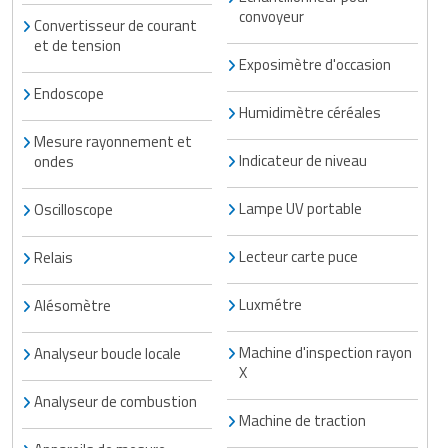
convoyeur
Traitement de l'air
Equipements de football
Pétrin professionnel
Convertisseur de courant
Tapis de bureau
Ustensile cuisine professionnel
et de tension
Traitement des eaux
Equipements de karting
Exposimètre d'occasion
Piano de cuisson
Tapis et caillebotis
Vêtements personnalisés
Endoscope
Trancheuse professionnelle
Equipements pour patinage
Humidimètre céréales
Plats et plateaux
Traitement des surfaces
Vitrines pour magasin
Mesure rayonnement et
Transformateur électrique
Equipements pour roller
Pompes à sauce
Indicateur de niveau
ondes
Traitement du linge
Tubes et profilés
Equipements pour skateboard
Portes commandes restaurant
Lampe UV portable
Oscilloscope
Vestiaires et casiers
Tuyau flexible
Equipements pour stade et terrain
Présentoir pour restaurant
Lecteur carte puce
Relais
sportif
Tuyau galvanisé
Réchaud professionnel
Luxmétre
Alésomètre
Jeu gymnique
Tuyau renforcé
Réfrigérateur professionnel
Machine d'inspection rayon
Analyseur boucle locale
Loisirs
X
Ventilateurs et aération d'atelier
Restauration foraine
Analyseur de combustion
Matériel de fitness
Machine de traction
Robinetterie professionnelle