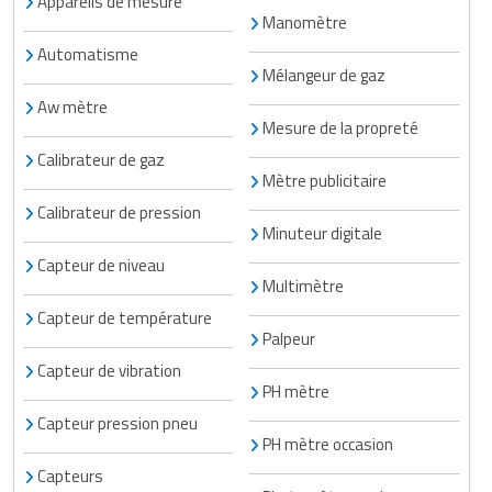
Appareils de mesure
Matériel de musculation
Manomètre
Rôtisserie professionnelle
Automatisme
Vêtement sportif
Mélangeur de gaz
Sautause professionnelle
Aw mètre
Mesure de la propreté
Table de cuisson professionnelle
Calibrateur de gaz
Mètre publicitaire
Tables de préparation réfrigérées
Calibrateur de pression
Minuteur digitale
Ustensile de cuisine
Capteur de niveau
Multimètre
Vaisselle restaurant
Capteur de température
Palpeur
Vitrines réfrigérées
Capteur de vibration
PH mètre
Capteur pression pneu
PH mètre occasion
Capteurs