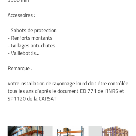
Matériel de musculation
Rôtisserie professionnelle
Accessoires :
Vêtement sportif
Sautause professionnelle
- Sabots de protection
- Renforts montants
Table de cuisson professionnelle
- Grillages anti-chutes
Tables de préparation réfrigérées
- Vaillebottis…
Ustensile de cuisine
Remarque :
Vaisselle restaurant
Votre installation de rayonnage lourd doit être contrôlée
tous les ans d’après le document ED 771 de l’INRS et
Vitrines réfrigérées
SP1120 de la CARSAT