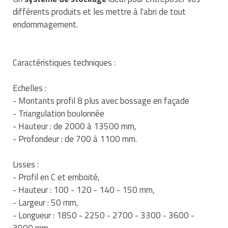
Traitement de l'air
Equipements de football
différents produits et les mettre à l'abri de tout
Pétrin professionnel
Tapis de bureau
Ustensile cuisine professionnel
endommagement.
Traitement des eaux
Equipements de karting
Piano de cuisson
Tapis et caillebotis
Vêtements personnalisés
Trancheuse professionnelle
Equipements pour patinage
Plats et plateaux
Traitement des surfaces
Vitrines pour magasin
Caractéristiques techniques :
Transformateur électrique
Equipements pour roller
Pompes à sauce
Traitement du linge
Echelles :
- Montants profil 8 plus avec bossage en façade
Tubes et profilés
Equipements pour skateboard
Portes commandes restaurant
Vestiaires et casiers
- Triangulation boulonnée
- Hauteur : de 2000 à 13500 mm,
Tuyau flexible
Equipements pour stade et terrain
Présentoir pour restaurant
- Profondeur : de 700 à 1100 mm.
sportif
Tuyau galvanisé
Réchaud professionnel
Jeu gymnique
Lisses :
Tuyau renforcé
Réfrigérateur professionnel
- Profil en C et emboité,
Loisirs
- Hauteur : 100 - 120 - 140 - 150 mm,
Ventilateurs et aération d'atelier
Restauration foraine
- Largeur : 50 mm,
Matériel de fitness
- Longueur : 1850 - 2250 - 2700 - 3300 - 3600 -
Robinetterie professionnelle
3900 mm