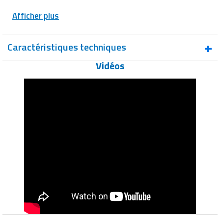
Afficher plus
Caractéristiques techniques
Vidéos
Type de
Rack à palettes industriel pour charges
produit
lourdes
Matériau de la
Feuillard d’acier profilé à froid
structure
Ensemble d’échelles et de longerons
Composition
assemblés constituant la structure de
de la structure
stockage
Réglage des
longerons
Réglage en hauteur avec pas de 50 mm
(pas)
Capacité