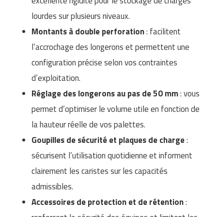
excellente rigidité pour le stockage de charges
Matériel de musculation
lourdes sur plusieurs niveaux.
Rôtisserie professionnelle
Vêtement sportif
Montants à double perforation
: facilitent
Sautause professionnelle
l’accrochage des longerons et permettent une
Table de cuisson professionnelle
configuration précise selon vos contraintes
d’exploitation.
Tables de préparation réfrigérées
Réglage des longerons au pas de 50 mm
: vous
Ustensile de cuisine
permet d’optimiser le volume utile en fonction de
la hauteur réelle de vos palettes.
Vaisselle restaurant
Goupilles de sécurité et plaques de charge
:
Vitrines réfrigérées
sécurisent l’utilisation quotidienne et informent
clairement les caristes sur les capacités
admissibles.
Accessoires de protection et de rétention
: