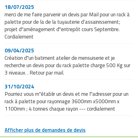
des échelles
18/07/2025
merci de me faire parvenir un devis par Mail pour un rack à
Profondeurs
palette pour de la de la tuyauterie d’assainissement;
disponibles
Différentes profondeurs
projet d"aménagement d"entrepôt cours Septembre.
des échelles
Cordialement
Plateaux fils, butée palette, traverses de
Accessoires
09/04/2025
renfort, protection d’angle, sabot de
compatibles
Création d"un batiment atelier de mensuiserie et je
protection, protection latérale
recherche un devis pour du rack palette charge 500 Kg sur
Zone
3 niveaux. . Retour par mail.
géographique
Occitanie
mentionnée
31/10/2024
Pourriez vous m"établir un devis et me l"adresser pour un
Stockage de palettes en entrepôt,
rack à palette pour rayonnage 3600mm x5000mm x
Contextes
aménagement de zones logistiques,
1100mm ; 4 tonnes chaque rayon --- cordialement
d'utilisation et
stockage industriel de charges lourdes,
cibles
responsables logistique, gestionnaires
d’entrepôt, industriels B2B
Afficher plus de demandes de devis