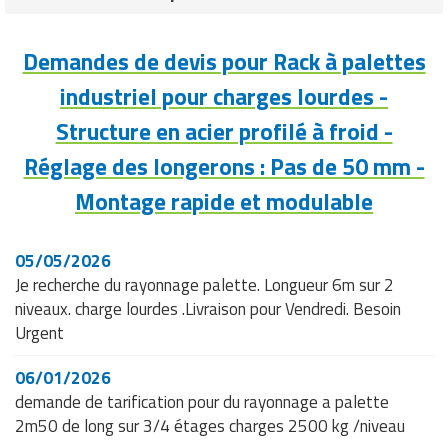
Fonction du
Support de la charge entreposée et
Protection des
les 25 mm -
montant
maintien de la rigidité du rack
piètements contre
Configuration
Demandes de devis pour Rack à palettes
les chocs de
évolutive : jusqu'à
Type de
Tube rectangulaire ou profil Z
chariots élévateurs
3000 mm
industriel pour charges lourdes -
longeron
Structure en acier profilé à froid -
Extrémité du
Patte d’accrochage soudée à chaque
longeron
extrémité
Réglage des longerons : Pas de 50 mm -
Montage rapide et modulable
Sécurité des
Patte perforée pour goupille de sécurité
longerons
05/05/2026
Fonction du
Allocation facile et efficace de l’espace
Je recherche du rayonnage palette. Longueur 6m sur 2
réglage des
de stockage des palettes
niveaux. charge lourdes .Livraison pour Vendredi. Besoin
longerons
Urgent
Composition
Montants, traverses et diagonales
des échelles
assemblés par boulons
06/01/2026
demande de tarification pour du rayonnage a palette
Hauteurs
2m50 de long sur 3/4 étages charges 2500 kg /niveau
disponibles
Différentes hauteurs