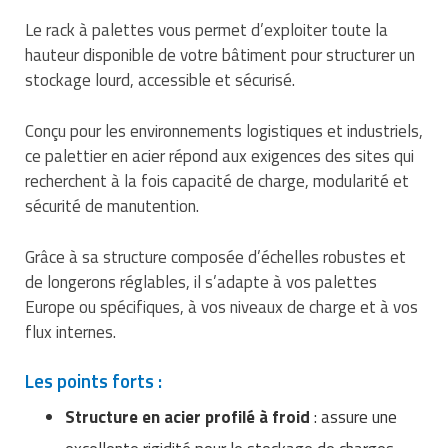
Traitement de l'air
Equipements de football
Pétrin professionnel
Tapis de bureau
Ustensile cuisine professionnel
Le rack à palettes vous permet d’exploiter toute la
hauteur disponible de votre bâtiment pour structurer un
Traitement des eaux
Equipements de karting
Piano de cuisson
Tapis et caillebotis
Vêtements personnalisés
stockage lourd, accessible et sécurisé.
Trancheuse professionnelle
Equipements pour patinage
Plats et plateaux
Traitement des surfaces
Vitrines pour magasin
Conçu pour les environnements logistiques et industriels,
ce palettier en acier répond aux exigences des sites qui
Transformateur électrique
Equipements pour roller
Pompes à sauce
Traitement du linge
recherchent à la fois capacité de charge, modularité et
Tubes et profilés
Equipements pour skateboard
sécurité de manutention.
Portes commandes restaurant
Vestiaires et casiers
Tuyau flexible
Equipements pour stade et terrain
Présentoir pour restaurant
Grâce à sa structure composée d’échelles robustes et
sportif
de longerons réglables, il s’adapte à vos palettes
Tuyau galvanisé
Réchaud professionnel
Europe ou spécifiques, à vos niveaux de charge et à vos
Jeu gymnique
flux internes.
Tuyau renforcé
Réfrigérateur professionnel
Loisirs
Les points forts :
Ventilateurs et aération d'atelier
Restauration foraine
Matériel de fitness
Structure en acier profilé à froid
: assure une
Robinetterie professionnelle