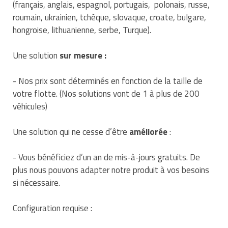
(français, anglais, espagnol, portugais, polonais, russe,
Matériel de musculation
roumain, ukrainien, tchèque, slovaque, croate, bulgare,
Rôtisserie professionnelle
Vêtement sportif
hongroise, lithuanienne, serbe, Turque).
Sautause professionnelle
Une solution
sur mesure :
Table de cuisson professionnelle
- Nos prix sont déterminés en fonction de la taille de
Tables de préparation réfrigérées
votre flotte. (Nos solutions vont de 1 à plus de 200
véhicules)
Ustensile de cuisine
Une solution qui ne cesse d’être
améliorée
:
Vaisselle restaurant
- Vous bénéficiez d’un an de mis-à-jours gratuits. De
Vitrines réfrigérées
plus nous pouvons adapter notre produit à vos besoins
si nécessaire.
Configuration requise :