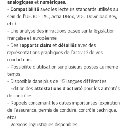
analogiques
et
numériques
.
Traitement de l'air
Equipements de football
Pétrin professionnel
Tapis de bureau
Ustensile cuisine professionnel
-
Compatibilité
avec les lecteurs standards utilisés au
sein de l’UE. (OPTAC, Actia DBox, VDO Download Key,
Traitement des eaux
Equipements de karting
Piano de cuisson
Tapis et caillebotis
Vêtements personnalisés
etc.)
- Une analyse des infractions basée sur la législation
Trancheuse professionnelle
Equipements pour patinage
Plats et plateaux
Traitement des surfaces
Vitrines pour magasin
française et européenne
- Des
rapports clairs
et
détaillés
avec des
Transformateur électrique
Equipements pour roller
Pompes à sauce
Traitement du linge
représentations graphiques de l’activité de vos
Tubes et profilés
Equipements pour skateboard
conducteurs
Portes commandes restaurant
Vestiaires et casiers
- Possibilité d’utilisation sur plusieurs postes au même
Tuyau flexible
Equipements pour stade et terrain
Présentoir pour restaurant
temps
sportif
- Disponible dans plus de 15 langues différentes
Tuyau galvanisé
Réchaud professionnel
- Edition des
attestations d’activité
pour les autorités
Jeu gymnique
de contrôles
Tuyau renforcé
Réfrigérateur professionnel
- Rappels concernant les dates importantes (expiration
Loisirs
de l’assurance, permis de conduire, contrôle technique,
Ventilateurs et aération d'atelier
Restauration foraine
etc.)
Matériel de fitness
- Versions linguistiques disponibles :
Robinetterie professionnelle