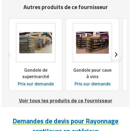
Matériel de musculation
Autres produits de ce fournisseur
Rôtisserie professionnelle
Vêtement sportif
Sautause professionnelle
Table de cuisson professionnelle
Tables de préparation réfrigérées
Ustensile de cuisine
Gondole de
Gondole pour cave
supermarché
à vins
Vaisselle restaurant
Prix sur demande
Prix sur demande
Vitrines réfrigérées
Voir tous les produits de ce fournisseur
Demandes de devis pour Rayonnage